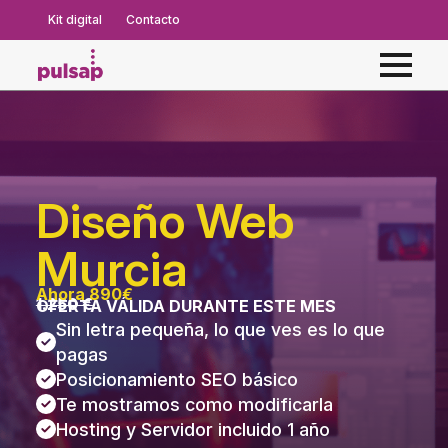
Kit digital
Contacto
Diseño Web
Murcia
Ahora 890€
1.250 €
OFERTA VÁLIDA DURANTE ESTE MES
Sin letra pequeña, lo que ves es lo que
pagas
Posicionamiento SEO básico
Te mostramos como modificarla
Hosting y Servidor incluido 1 año