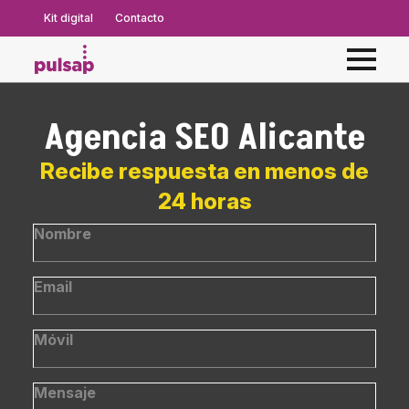
Kit digital
Contacto
Agencia SEO Alicante
Recibe respuesta en menos de
24 horas
Nombre
*
Email
*
Número
*
Message